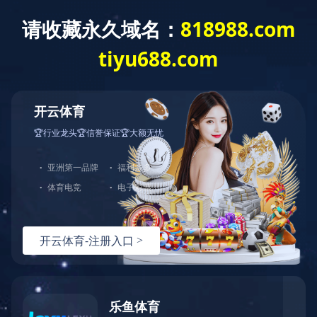
首页
关于