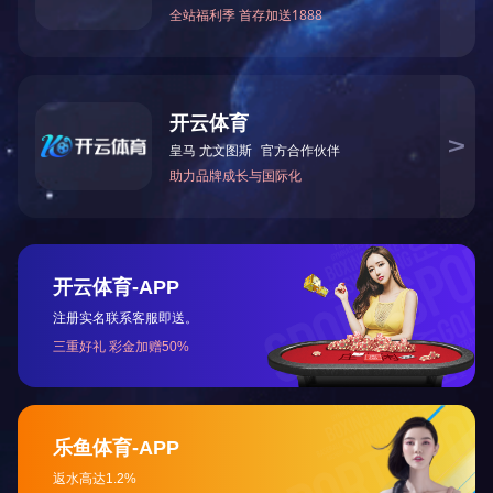
关于我们
FH在线注册
新闻中心