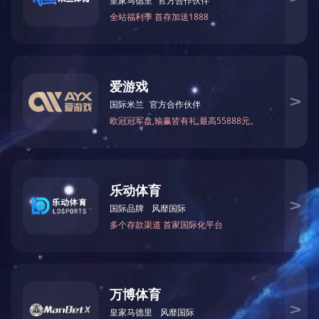
锡州机械创建以
“科技创新为先导，产品质量为中心
体系认证、 汽车行业ISO/TS16949质量体系认证、获得
证。开展6S现场管理，竭尽全力创造一个清洁、健康、
以高科技、新技术为依托，致力于科技创新和产品创新
构、技术研发、经营管理、人才建设等方面的优化发展
位，机械百强百佳企业、纳税A级企业、省重合同、守信
量奖等多项荣誉。