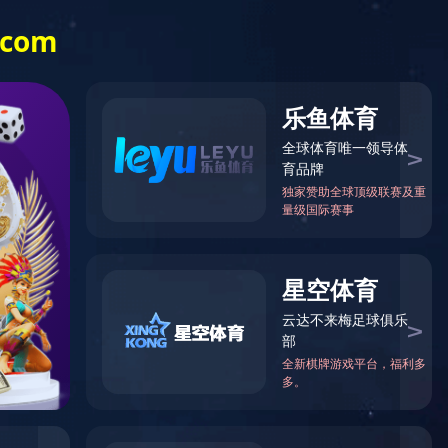
企业邮箱
新闻中心
FH(中国)
EN