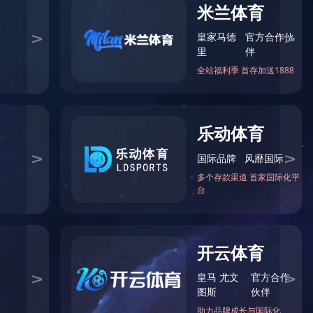
械坚持不懈的追求；“ 以人为本，铸就优质
0质量体系认证， 2005年9月通过
中心的企业管理，公司以先进的生产检测设备、完
竭尽全力创造一个比较清洁、健康、安全的环