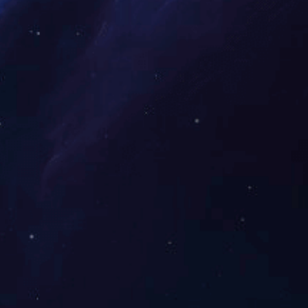
1
2
>
中心
人力资源
联系方式